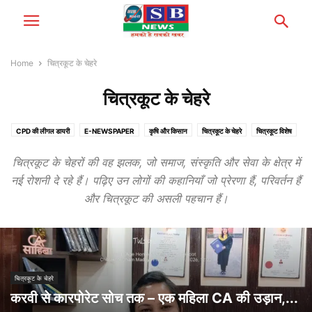
Home
चित्रकूट के चेहरे
चित्रकूट के चेहरे
CPD की लीगल डायरी
E-NEWSPAPER
कृषि और किसान
चित्रकूट के चेहरे
चित्रकूट विशेष
जनता की आवाज़
धर्म और पाखंड
पत्रकारिता संवाद
बड़का पंडित की कलम से
बुंदेलखंड
चित्रकूट के चेहरों की वह झलक, जो समाज, संस्कृति और सेवा के क्षेत्र में
राजनीति और व्यवस्था
विचार और व्यंग्य
व्यक्ति विशेष
संस्था संवाद
नई रोशनी दे रहे हैं। पढ़िए उन लोगों की कहानियाँ जो प्रेरणा हैं, परिवर्तन हैं
और चित्रकूट की असली पहचान हैं।
चित्रकूट के चेहरे
करवी से कारपोरेट सोच तक – एक महिला CA की उड़ान,...