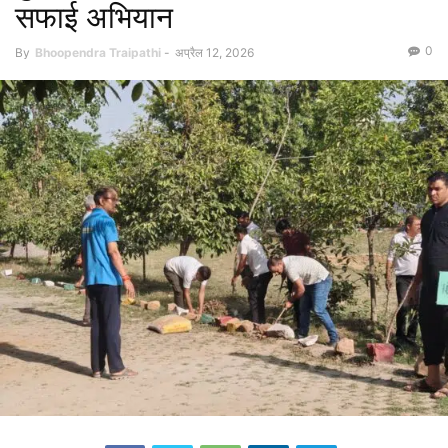
सफाई अभियान
0
By
Bhoopendra Traipathi
-
अप्रैल 12, 2026